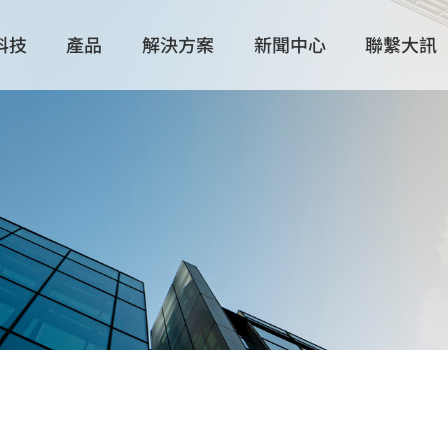
科技
產品
解決方案
新聞中心
聯繫大訊
技術製造
所有產品
所有解決方案
展覽活動
全球分布
大訊動態
解決方案
散熱解決方案
物聯/邊緣運算解決方案
產品配件
數據中心/
Intel 主動式散熱器
滑軌
Intel 被動式散熱器
抽取盒與配
AMD 主動式散熱器
AMD 被動式散熱器