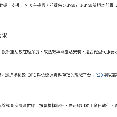
 背板，支援 E-ATX 主機板，並提供 5Gbps / 10Gbps 雙
需求
，設計重點放在短深度、散熱效率與靈活安裝，適合微型伺服器
硬碟槽，是追求極致 IOPS 與低延遲資料存取的理想平台；
R29
則以高容
O、冗餘或直流電源供應、抗震機構設計，廣泛應用於工廠自動化