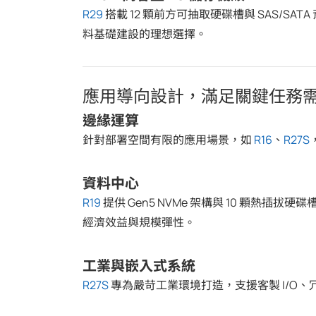
R29
搭載 12 顆前方可抽取硬碟槽與 SAS/SATA
料基礎建設的理想選擇。
應用導向設計，滿足關鍵任務
邊緣運算
針對部署空間有限的應用場景，如
R16
、
R27S
資料中心
R19
提供 Gen5 NVMe 架構與 10 顆熱插拔
經濟效益與規模彈性。
工業與嵌入式系統
R27S
專為嚴苛工業環境打造，支援客製 I/