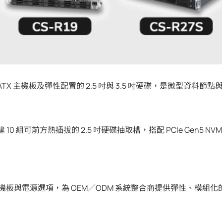
X 主機板及彈性配置的 2.5 吋與 3.5 吋硬碟，是微型資料節
 10 組可前方熱插拔的 2.5 吋硬碟抽取槽，搭配 PCIe Gen5 NV
樣化主機板與電源選項，為 OEM／ODM 系統整合商提供彈性、模