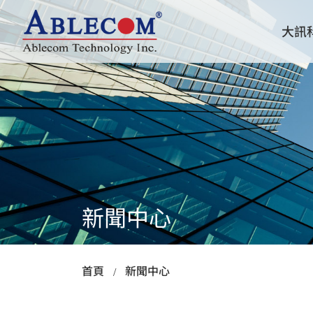
大訊
關於大訊
創新研發
產品新訊
伺服器機殼
AI GPU 高速運算
機架式
塔式/ 工作站
嵌入式
新聞中心
無風扇
首頁
新聞中心