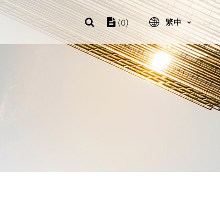
繁中
(0)
大訊歷程
 存儲解決方案
件