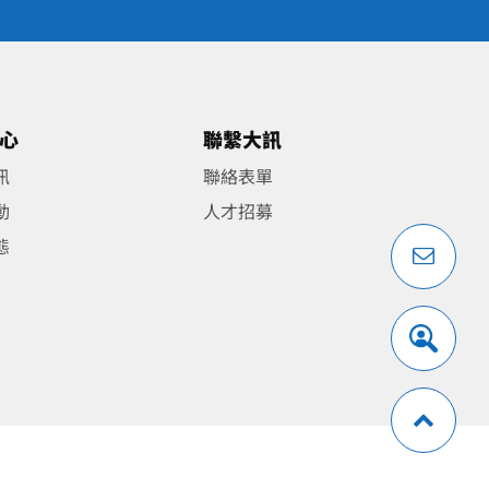
心
聯繫大訊
訊
聯絡表單
動
人才招募
態