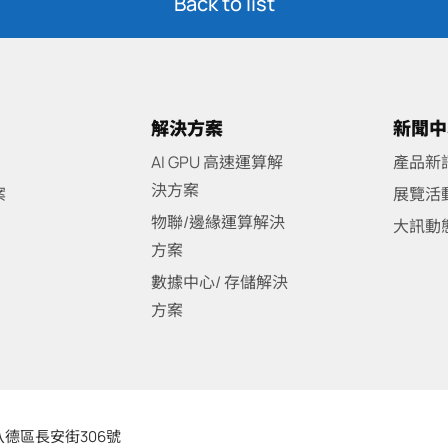
Back to list
解決方案
新聞中
AI GPU 高速運算解
產品新
決方案
案
展覽活
物聯/邊緣運算解決
大訊動
方案
數據中心/ 存儲解決
方案
德區長安街306號